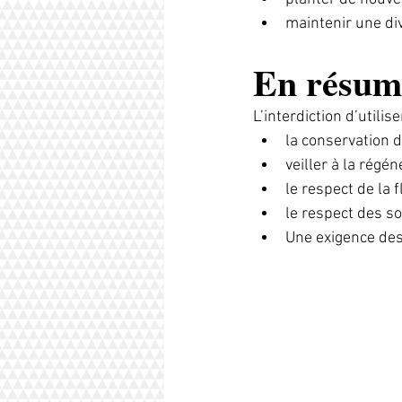
maintenir une di
En résumé
L’interdiction d’utili
la conservation d
veiller à la régén
le respect de la f
le respect des so
Une exigence des 