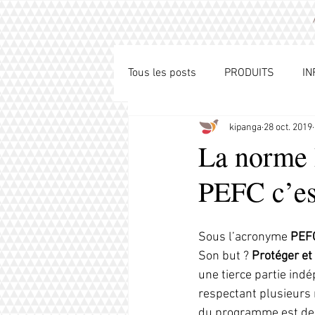
Tous les posts
PRODUITS
IN
kipanga
28 oct. 2019
La norme 
PEFC c’es
Sous l’acronyme 
PEF
Son but ? 
Protéger et
une tierce partie ind
respectant plusieurs
du programme est de c