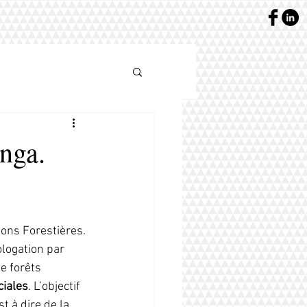
nga.
ons Forestières.
logation par 
e forêts 
ciales
. L’objectif 
 à dire de la 