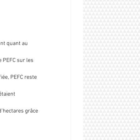
nt quant au 
 PEFC sur les 
fiée, PEFC reste 
taient 
 d’hectares grâce 