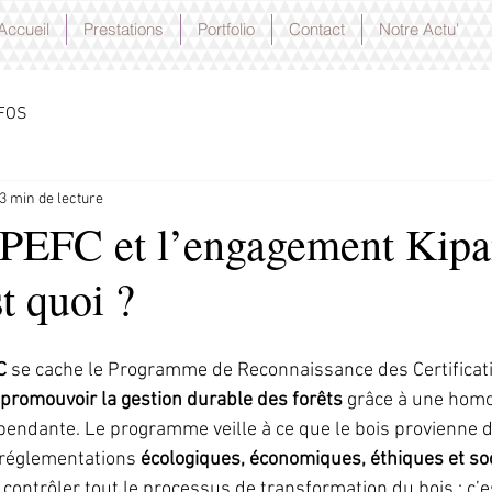
Accueil
Prestations
Portfolio
Contact
Notre Actu'
FOS
3 min de lecture
PEFC et l’engagement Kipa
t quoi ?
C
 se cache le Programme de Reconnaissance des Certificati
 promouvoir la gestion durable des forêts
 grâce à une homo
épendante. Le programme veille à ce que le bois provienne d
 réglementations 
écologiques, économiques, éthiques et so
ontrôler tout le processus de transformation du bois : c’est