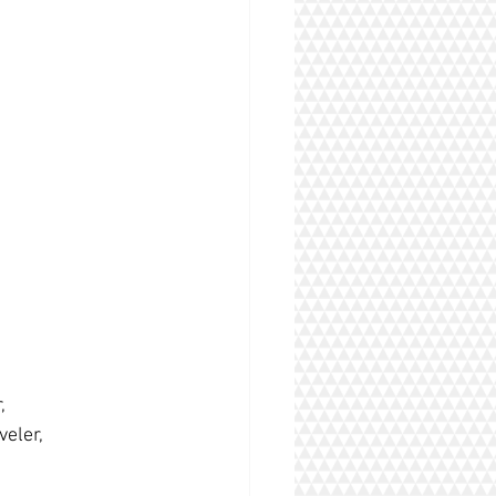
,
veler,