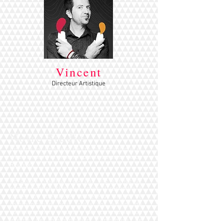
Vincent
Directeur Artistique
Notre Studio
Kipanga est un studio de création graphique et
d'édition print et digital implanté au cœur de La
Réunion.
Le Studio Kipanga n’est pas une agence de
communication classique, mais il répondra à
toutes vos attentes en matière de projets de
communication, pour toutes vos actions de
communication visuelle, de communication
interne, de communication d’entreprise, de